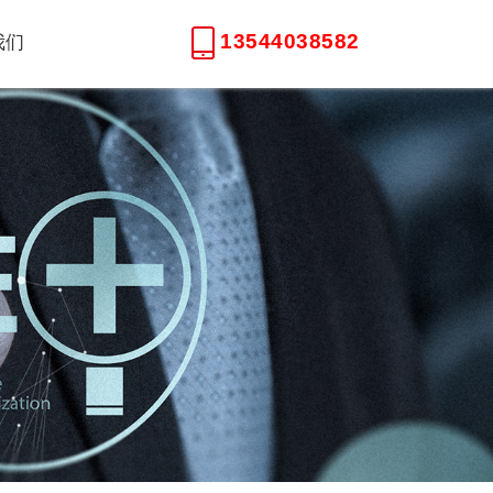
13544038582
我们