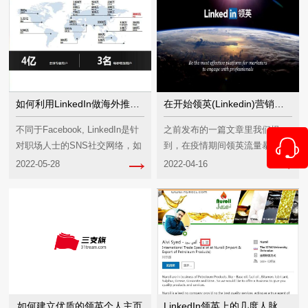
如何利用LinkedIn做海外推广，开发海外客户？
在开始领英(Linkedin)营销前，你需要先看看这些！
不同于Facebook, LinkedIn是针
之前发布的一篇文章里我们提
对职场人士的SNS社交网络，如
到，在疫情期间领英流量暴增1.5
果说Facebook和P...
亿，总流量相当于Alibba的4.8
2022-05-28
2022-04-16
倍！面...
如何建立优质的领英个人主页
LinkedIn领英上的几度人脉分别代表什么意思？如何突破领英的人脉限制高效率开