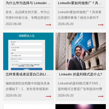
为什么华为选择与 Linkedin 合作开展海外营销?该案例 有哪些经验与启示?
LinkedIn要如何做推广？具体要注意哪些事项？
首先，在品牌支持方面，华为公
LinkedIn要如何做推广？具体要
司将针对各行业、专网总部进行
注意哪些事项？相信大家对于
长期市场培育，举办相关行业研
LinkedIn或多或少的知道一些，
2022-06-08
2026-05-20
讨会、市场发布会...
L...
怎样查看或者设置自己的LINKEDIN（领英）域名?
Linkedin 的盈利模式是什么?
编辑领英职业档案中的版块具体
Linkedin的盈利模式属于SNS，
步骤如下：1、首先登录领英的
盈利模式主要是广告和提供付费
账号，如下图所示。2、然后点
服务，由于网站的主要对象是商
2026-05-20
2026-05-20
击领英首页顶部靠...
务人士...