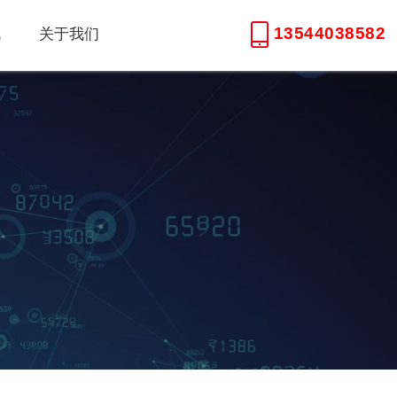
13544038582
讯
关于我们