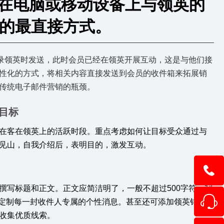
l是在电脑或移动设备上与领英的
的最直接方式。
员登录领英时发送，此时会员已经在领英开展互动，这是与他们接
性化的方式，将相关内容直接发送到会员的收件箱来拓展销
传统电子邮件营销的瓶颈。
目标
在客在领英上的活跃时段。重点考虑如何让目标受众通过与
见山，自我介绍后，表明目的，激发互动。
撰写标题和正文。正文应简洁明了，一般不超过500字符。利
1354403
)，定制每一封收件人专属的个性消息。甚至还可添加领英销售线
收集优质线索。