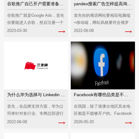
谷歌推广自己开户需要准备什么资料
yandex搜索广告怎样提高询盘数量
谷歌推广就是Google Ads，首先
首先你的俄语网站要相应电脑端
你要能进入谷歌，然后注册一个
+移动端，网站风格要符合俄罗
谷歌账号（准备手机号和邮箱就
斯人浏览习惯，要方便客户询盘
2023-03-30
2022-06-08
好），...
留言，从客户的体...
为什么华为选择与 Linkedin 合作开展海外营销?该案例 有哪些经验与启示?
Facebook有哪些品类是不能开户的？
首先，在品牌支持方面，华为公
在我国，除了港澳台地区其余地
司将针对各行业、专网总部进行
区都是不能够开户的。Facebook
长期市场培育，举办相关行业研
是国外的一款社交软件，由于使
2022-06-08
2026-05-20
讨会、市场发布会...
用的国家...