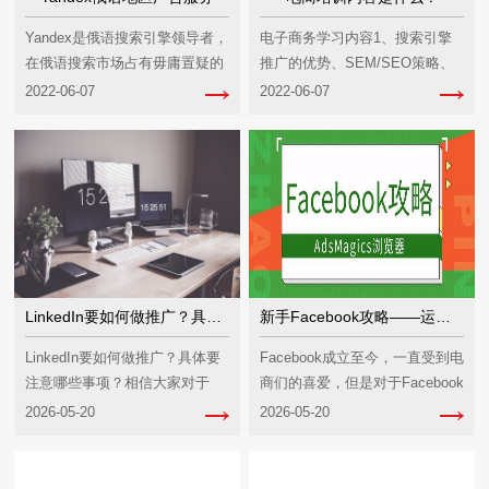
Yandex是俄语搜索引擎领导者，
电子商务学习内容1、搜索引擎
在俄语搜索市场占有毋庸置疑的
推广的优势、SEM/SEO策略、
领先地位。该公司重视技术研
关键词的选择;2、定位营销策
2022-06-07
2022-06-07
发，基于俄语...
略，如何利用...
LinkedIn要如何做推广？具体要注意哪些事项？
新手Facebook攻略——运营方式
LinkedIn要如何做推广？具体要
Facebook成立至今，一直受到电
注意哪些事项？相信大家对于
商们的喜爱，但是对于Facebook
LinkedIn或多或少的知道一些，
运营，对于新手电商来说还是
2026-05-20
2026-05-20
L...
比...