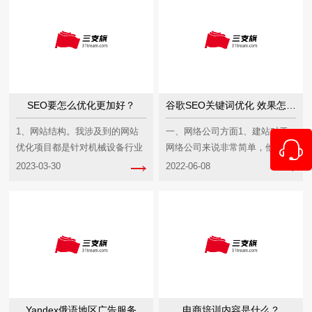
SEO要怎么优化更加好？
谷歌SEO关键词优化 效果怎么样
1、网站结构。我涉及到的网站
一、网络公司方面1、建站对于
优化项目都是针对机械设备行业
网络公司来说非常简单，他们工
的展示站。这种情况我是建议采
作机械化，缺少SEO思路，真正
2023-03-30
2022-06-08
用扁平化结构去...
的SEO高手基...
Yandex俄语地区广告服务
电商培训内容是什么？