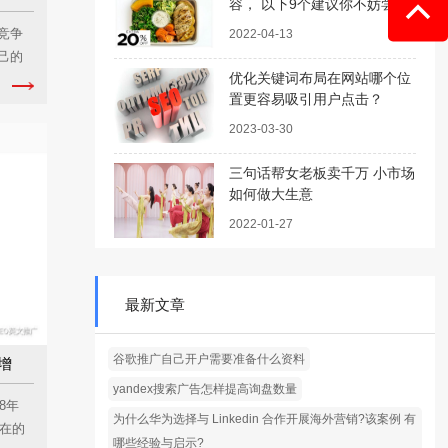
容， 以下9个建议你不妨尝试
一下（带案例讲解）
竞争
2022-04-13
己的
优化关键词布局在网站哪个位
置更容易吸引用户点击？
2023-03-30
三句话帮女老板卖千万 小市场
如何做大生意
2022-01-27
最新文章
谷歌推广自己开户需要准备什么资料
增
yandex搜索广告怎样提高询盘数量
8年
为什么华为选择与 Linkedin 合作开展海外营销?该案例 有
现在的
哪些经验与启示?