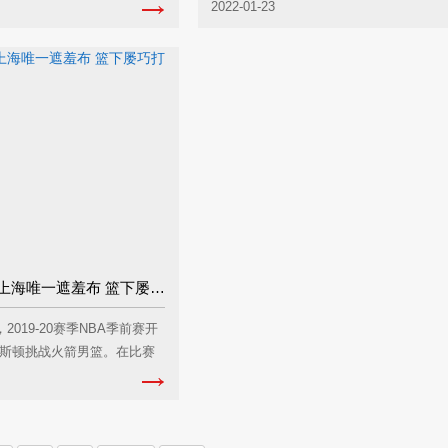
...
公司、我的女朋友...
2022-01-23
莫泰砍27+11成上海唯一遮羞布 篮下屡巧打卡佩拉
2019-20赛季NBA季前赛开
斯顿挑战火箭男篮。在比赛