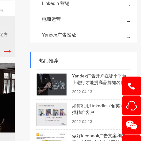
Linkedin 营销
电商运营
Yandex广告投放
：老虎
热门推荐
Yandex广告开户在哪个平台
上进行才能提高品牌知名度？
快进来看看
2022-04-13
1354403
如何利用LinkedIn（领英）寻
找精准客户
2022-04-13
做好facebook广告文案和内