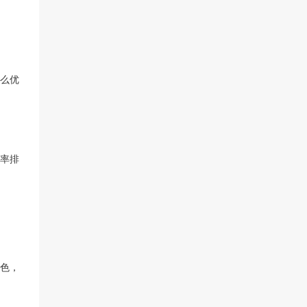
么优
率排
色，